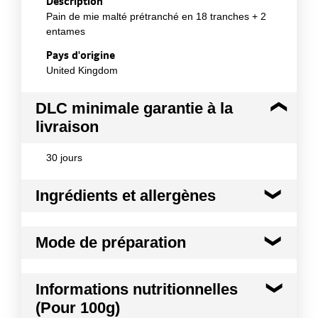
Description
Pain de mie malté prétranché en 18 tranches + 2
entames
Pays d'origine
United Kingdom
DLC minimale garantie à la
livraison
30 jours
Ingrédients et allergènes
Ingrédients :
Mode de préparation
Farine de BLÉ (contient carbonate de calcium, fer,
niacine et thiamine), eau, graines de BLÉ maltées
(9,6%), farine de BLÉ complet, GLUTEN DE BLÉ,
Mode de préparation :
Laisser décongeler 30
Informations nutritionnelles
levure, farine de malt d¿ORGE, sel, huile de palme,
minutes à une température comprise entre 0 et
émulsifiants : E471, E472e ; huile de colza, agent de
(Pour 100g)
+4°C