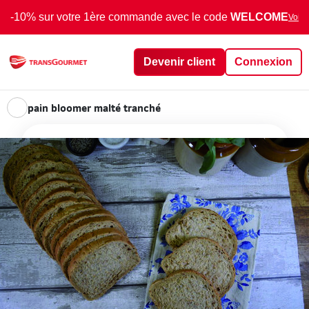
-10% sur votre 1ère commande avec le code
WELCOME
Voir 
Devenir client
Connexion
pain bloomer malté tranché