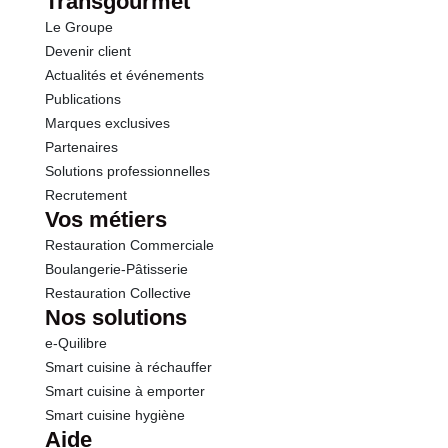
Transgourmet
Opérations
Le Groupe
Protéines
10.9 g
Devenir client
Actualités et événements
Sel
1.10 g
Publications
Marques exclusives
Sodium
0.44 g
Partenaires
Solutions professionnelles
Recrutement
Vos métiers
Restauration Commerciale
Boulangerie-Pâtisserie
Restauration Collective
Nos solutions
e-Quilibre
Smart cuisine à réchauffer
Smart cuisine à emporter
Smart cuisine hygiène
Aide