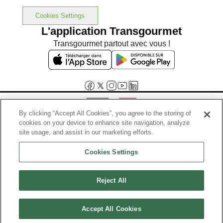
Cookies Settings
L'application Transgourmet
Transgourmet partout avec vous !
By clicking “Accept All Cookies”, you agree to the storing of
cookies on your device to enhance site navigation, analyze
Interdiction de vente de boissons alcooliques aux mineurs de
site usage, and assist in our marketing efforts.
moins de 18 ans
Cookies Settings
La preuve de majorité de l'acheteur est exigée au moment de la vente
en ligne.
Code de la santé publique, Aar.l.3342-1 et l.3353-3
Reject All
© Tous droits réservés
Accept All Cookies