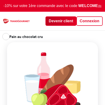
-10% sur votre 1ère commande avec le code
WELCOME
Voir 
Devenir client
Connexion
Pain au chocolat cru