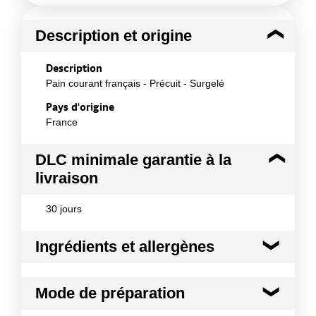
Description et origine
Description
Pain courant français - Précuit - Surgelé
Pays d'origine
France
DLC minimale garantie à la
livraison
30 jours
Ingrédients et allergènes
Ingrédients :
Mode de préparation
Farine de BLE, eau, levure, sel, GLUTEN DE BLE,
levure séchée désactivée, agent de traitement de la