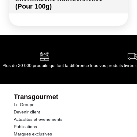
(Pour 100g)
Conformément aux informations transmises
par le(s) fournisseur(s) de Transgourmet
Kilocalories
40 kcal
Opérations
Kilojoules
167 kj
Matières grasses
0.3 g
dont Acides gras saturés
0.01 g
Plus de 30 000 produits qui font la différence
Tous vos produits livré
Glucides
8.5 g
dont Sucres
8.1 g
Transgourmet
Le Groupe
Fibres
1.8 g
Devenir client
Actualités et événements
Protéines
0.8 g
Publications
Marques exclusives