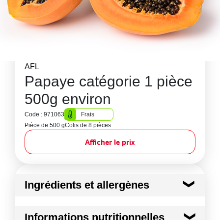
AFL
Papaye catégorie 1 pièce
500g environ
Code : 971063
Frais
Pièce de 500 g
Colis de 8 pièces
Afficher le prix
Ingrédients et allergènes
Ingrédients :
Informations nutritionnelles
Papaye