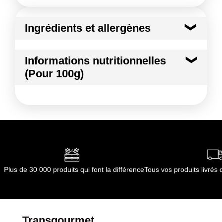
Ingrédients et allergènes
Ingrédients :
Informations nutritionnelles
Papaye
(Pour 100g)
Conformément aux informations transmises
par le(s) fournisseur(s) de Transgourmet
Kilocalories
36 kcal
Opérations
Kilojoules
153 kj
Matières grasses
0.3 g
dont Acides gras saturés
0.01 g
Plus de 30 000 produits qui font la différence
Tous vos produits livré
Glucides
7.9 g
dont Sucres
7.7 g
Transgourmet