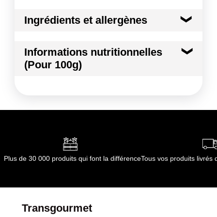
Ingrédients et allergènes
Ingrédients :
Informations nutritionnelles
Pastèque
(Pour 100g)
Conformément aux informations transmises
par le(s) fournisseur(s) de Transgourmet
Kilocalories
41 kcal
Opérations
Kilojoules
170 kj
Matières grasses
0.5 g
dont Acides gras saturés
0.01 g
Plus de 30 000 produits qui font la différence
Tous vos produits livré
Glucides
8.3 g
dont Sucres
7.9 g
Transgourmet