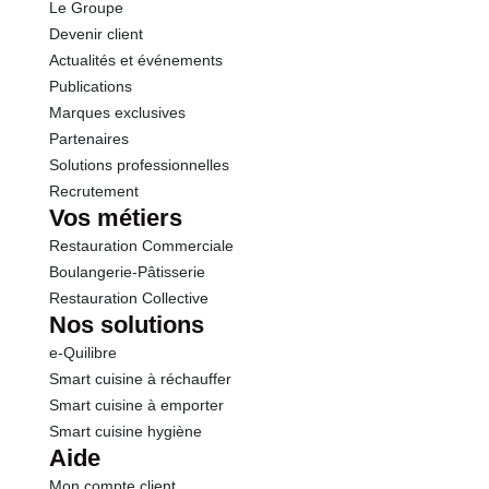
Le Groupe
Fibres
0.5 g
Devenir client
Actualités et événements
Protéines
0.7 g
Publications
Marques exclusives
Sel
0.01 g
Partenaires
Solutions professionnelles
Recrutement
Vos métiers
Restauration Commerciale
Boulangerie-Pâtisserie
Restauration Collective
Nos solutions
e-Quilibre
Smart cuisine à réchauffer
Smart cuisine à emporter
Smart cuisine hygiène
Aide
Mon compte client