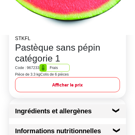
STKFL
Pastèque sans pépin
catégorie 1
Code : 967233
Frais
Pièce de 3.3 kg
Colis de 6 pièces
Afficher le prix
Ingrédients et allergènes
Ingrédients :
Informations nutritionnelles
Pastèque