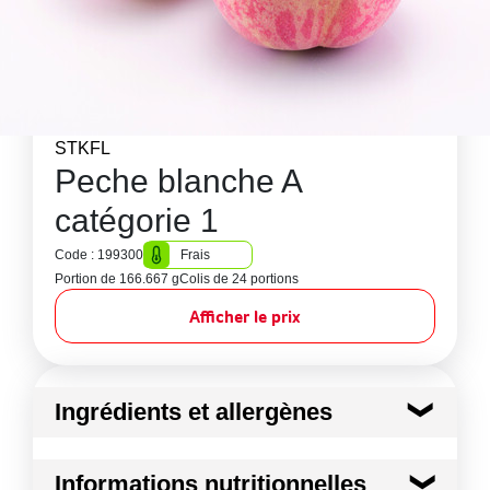
STKFL
Peche blanche A
catégorie 1
Code : 199300
Frais
Portion de 166.667 g
Colis de 24 portions
Afficher le prix
Ingrédients et allergènes
Ingrédients :
Informations nutritionnelles
PECHE BLANCHE