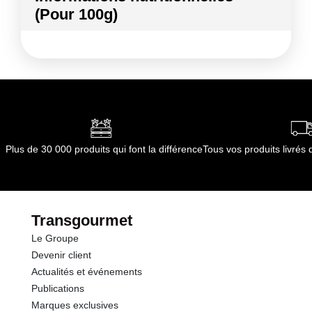
(Pour 100g)
Conformément aux informations transmises
par le(s) fournisseur(s) de Transgourmet
Kilocalories
43 kcal
Opérations
Kilojoules
180 kj
Matières grasses
0.3 g
dont Acides gras saturés
0.03 g
Plus de 30 000 produits qui font la différence
Tous vos produits livré
Glucides
9.0 g
dont Sucres
8.2 g
Transgourmet
Le Groupe
Fibres
1.6 g
Devenir client
Actualités et événements
Protéines
1.1 g
Publications
Marques exclusives