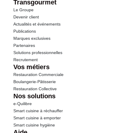
dont Sucres
7.6 g
Transgourmet
Le Groupe
Fibres
1.0 g
Devenir client
Actualités et événements
Protéines
0.7 g
Publications
Marques exclusives
Sel
0.01 g
Partenaires
Solutions professionnelles
Recrutement
Sodium
5.00 g
Vos métiers
Restauration Commerciale
Boulangerie-Pâtisserie
Restauration Collective
Nos solutions
e-Quilibre
Smart cuisine à réchauffer
Smart cuisine à emporter
Smart cuisine hygiène
Aide