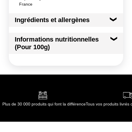
France
Ingrédients et allergènes
Ingrédients :
Informations nutritionnelles
PECHE JAUNE
(Pour 100g)
Conformément aux informations transmises
par le(s) fournisseur(s) de Transgourmet
Kilocalories
46 kcal
Opérations
Kilojoules
194 kj
Matières grasses
0.5 g
dont Acides gras saturés
0.01 g
Plus de 30 000 produits qui font la différence
Tous vos produits livré
Glucides
9.8 g