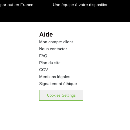
0.01 g
 partout en France
Une équipe à votre disposition
9.8 g
7.6 g
Aide
Mon compte client
1.0 g
Nous contacter
FAQ
0.7 g
Plan du site
CGV
0.01 g
Mentions légales
Signalement éthique
Cookies Settings