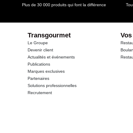
dont Acides gras saturés
Plus de 30 000 produits qui font la différence
Tou
Glucides
dont Sucres
Transgourmet
Vos
Le Groupe
Restau
Fibres
Devenir client
Boulan
Actualités et événements
Restau
Protéines
Publications
Marques exclusives
Sel
Partenaires
Solutions professionnelles
Recrutement