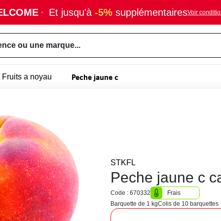
ELCOME
·
Et jusqu'à
-5%
supplémentaires
Voir conditi
ence ou une marque...
Peche jaune c
Fruits a noyau
STKFL
Peche jaune c ca
Code : 670332
Frais
Barquette de 1 kg
Colis de 10 barquettes