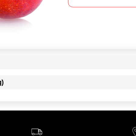
g)
ournisseur(s) de Transgourmet Opérations