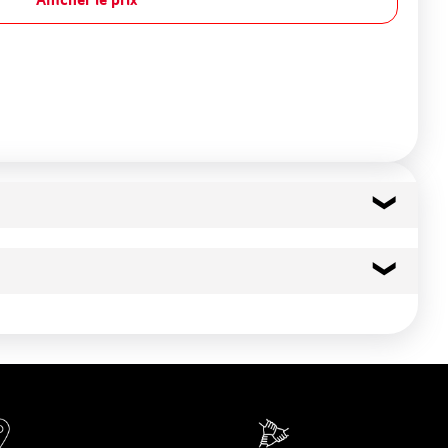
46 kcal
194 kj
0.5 g