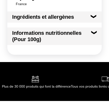
France
Ingrédients et allergènes
Ingrédients :
Informations nutritionnelles
PECHE PLATE
(Pour 100g)
Conformément aux informations transmises
par le(s) fournisseur(s) de Transgourmet
Kilocalories
43 kcal
Opérations
Kilojoules
180 kj
Matières grasses
0.3 g
dont Acides gras saturés
0.03 g
Plus de 30 000 produits qui font la différence
Tous vos produits livré
Glucides
9.0 g