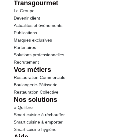
dont Sucres
8.2 g
Transgourmet
Le Groupe
Fibres
1.6 g
Devenir client
Actualités et événements
Protéines
1.1 g
Publications
Marques exclusives
Sel
0.01 g
Partenaires
Solutions professionnelles
Recrutement
Calcium
7.32 mg
Vos métiers
Restauration Commerciale
Boulangerie-Pâtisserie
Restauration Collective
Nos solutions
e-Quilibre
Smart cuisine à réchauffer
Smart cuisine à emporter
Smart cuisine hygiène
Aide