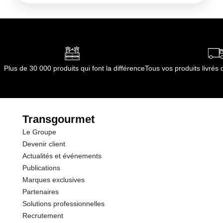
:
Conservation à températrue ambiante, au sec
Matières grasses
1.0 g
Durée totale du produit :
730 jours
Conformément aux informations transmises
Glucides
73.0 g
par le(s) fournisseur(s) de Transgourmet
Opérations
Protéines
14.0 g
Plus de 30 000 produits qui font la différence
Tous vos produits livré
Sodium
0.03 g
Transgourmet
Le Groupe
Devenir client
Actualités et événements
Publications
Marques exclusives
Partenaires
Solutions professionnelles
Recrutement