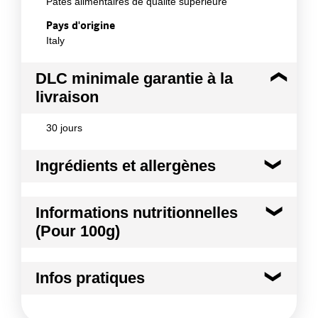
Pâtes alimentaires de qualité supérieure
Pays d'origine
Italy
DLC minimale garantie à la
livraison
30 jours
Ingrédients et allergènes
Ingrédients :
Informations nutritionnelles
100% semoule de blé dur de qualité supérieure
(Pour 100g)
Allergènes :
Céréales contenant du gluten
Kilocalories
357 kcal
Conformément aux informations transmises
Infos pratiques
par le(s) fournisseur(s) de Transgourmet
Kilojoules
1494 kj
Opérations
Conditions de stockage après ouverture