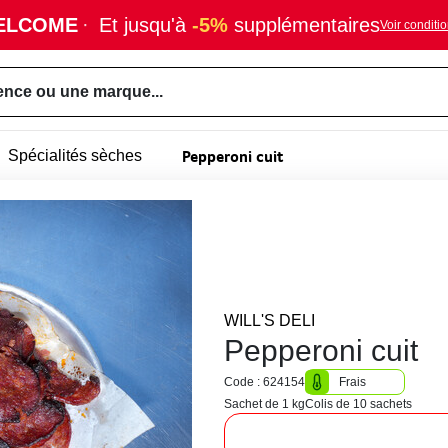
ELCOME
·
Et jusqu'à
-5%
supplémentaires
Voir conditi
ence ou une marque...
Pepperoni cuit
Spécialités sèches
WILL'S DELI
Pepperoni cuit
Code : 624154
Frais
Sachet de 1 kg
Colis de 10 sachets