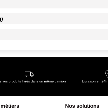
g)
es et plantes aromatiques (dont MOUTARDE), ail, sirop de glucose, dext
ournisseur(s) de Transgourmet Opérations
oduit entre 0°C et 4°C.
ournisseur(s) de Transgourmet Opérations
s vos produits livrés dans un même camion
Livraison en 24h
 métiers
Nos solutions