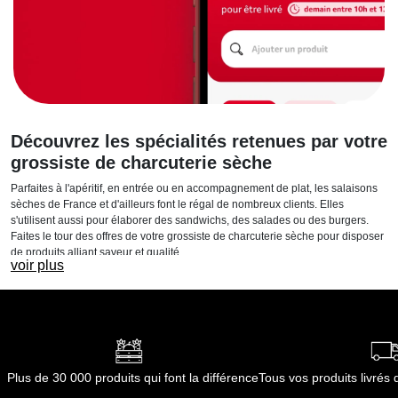
Découvrez les spécialités retenues par votre
grossiste de charcuterie sèche
Parfaites à l'apéritif, en entrée ou en accompagnement de plat, les salaisons
sèches de France et d'ailleurs font le régal de nombreux clients. Elles
s'utilisent aussi pour élaborer des sandwichs, des salades ou des burgers.
Faites le tour des offres de votre grossiste de charcuterie sèche pour disposer
de produits alliant saveur et qualité.
voir plus
La sélection de votre grossiste de
charcuterie sèche
Bacon
Aussi appelé lard fumé, le bacon fait partie des ingrédients typiques d'un
déjeuner anglais. Il se prête aussi à de nombreuses préparations (burgers,
Plus de 30 000 produits qui font la différence
Tous vos produits livré
rôtis bardés...). Nous vous proposons du bacon fumé en filet et en tranches,