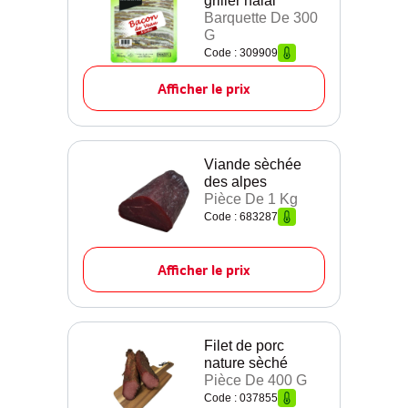
griller halal
Barquette De 300
G
Code : 309909
Afficher le prix
Viande sèchée
des alpes
Pièce De 1 Kg
Code : 683287
Afficher le prix
Filet de porc
nature sèché
Pièce De 400 G
Code : 037855