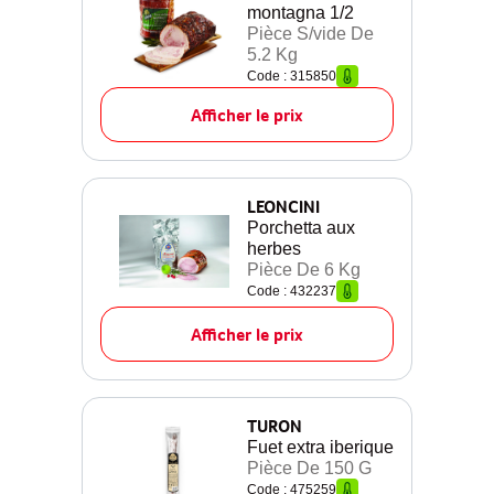
montagna 1/2
Pièce S/vide De
5.2 Kg
Code : 315850
Afficher le prix
LEONCINI
Porchetta aux
herbes
Pièce De 6 Kg
Code : 432237
Afficher le prix
TURON
Fuet extra iberique
Pièce De 150 G
Code : 475259