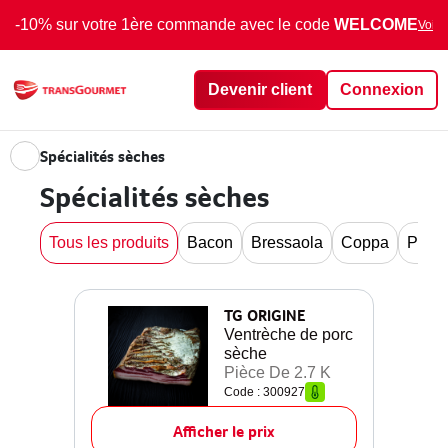
-10% sur votre 1ère commande avec le code
WELCOME
Voir 
Devenir client
Connexion
Spécialités sèches
Spécialités sèches
Tous les produits
Bacon
Bressaola
Coppa
Pance
TG ORIGINE
Ventrèche de porc
sèche
Pièce De 2.7 K
Code : 300927
Afficher le prix