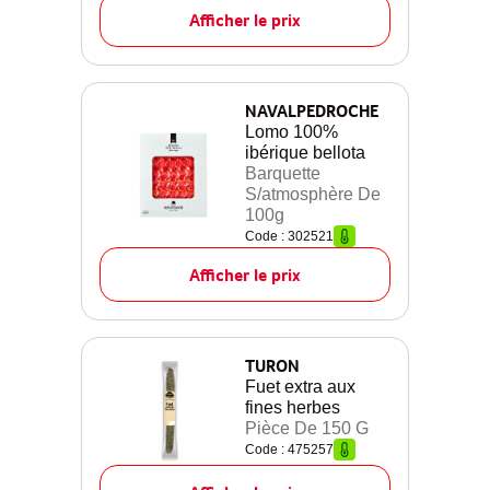
Afficher le prix
NAVALPEDROCHE
Lomo 100%
ibérique bellota
Barquette
S/atmosphère De
100g
Code : 302521
Afficher le prix
TURON
Fuet extra aux
fines herbes
Pièce De 150 G
Code : 475257