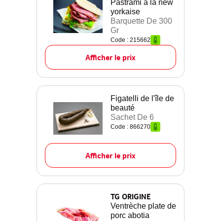
Pastrami à la new
yorkaise
Barquette De 300
Gr
Code : 215662
Afficher le prix
Figatelli de l'île de
beauté
Sachet De 6
Code : 866270
Afficher le prix
TG ORIGINE
Ventrèche plate de
porc abotia