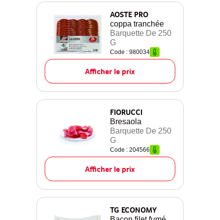
AOSTE PRO
coppa tranchée
Barquette De 250
G
Code : 980034
Afficher le prix
FIORUCCI
Bresaola
Barquette De 250
G
Code : 204566
Afficher le prix
TG ECONOMY
Bacon filet fumé