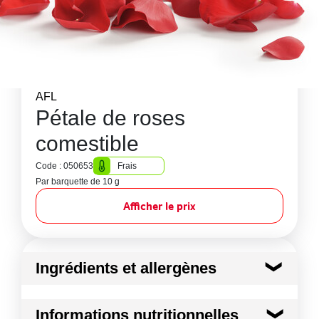
AFL
Pétale de roses
comestible
Code : 050653
Frais
Par barquette de 10 g
Afficher le prix
Ingrédients et allergènes
Ingrédients :
Informations nutritionnelles
PETALE DE ROSE