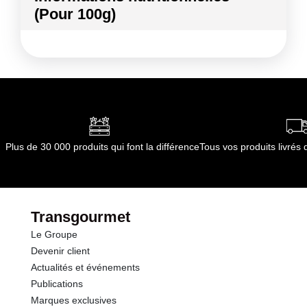
(Pour 100g)
Conformément aux informations transmises
par le(s) fournisseur(s) de Transgourmet
Kilocalories
18 kcal
Opérations
Kilojoules
75 kj
Matières grasses
0.1 g
dont Acides gras saturés
0.04 g
Plus de 30 000 produits qui font la différence
Tous vos produits livré
Glucides
3.3 g
dont Sucres
0.0 g
Transgourmet
Le Groupe
Protéines
1.0 g
Devenir client
Actualités et événements
Sel
0.00 g
Publications
Marques exclusives