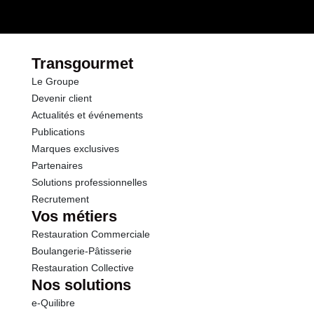
dont Sucres
0.7 g
Fibres
3.5 g
Transgourmet
Le Groupe
Protéines
2.7 g
Devenir client
Actualités et événements
Sel
0.22 g
Publications
Marques exclusives
Partenaires
Solutions professionnelles
Recrutement
Vos métiers
Restauration Commerciale
Boulangerie-Pâtisserie
Restauration Collective
Nos solutions
e-Quilibre