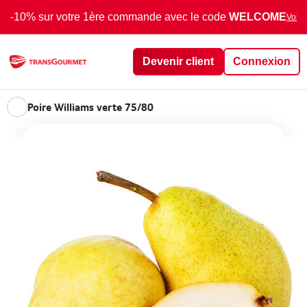
-10% sur votre 1ère commande avec le code
WELCOME
Voir 
Devenir client
Connexion
Poire Williams verte 75/80