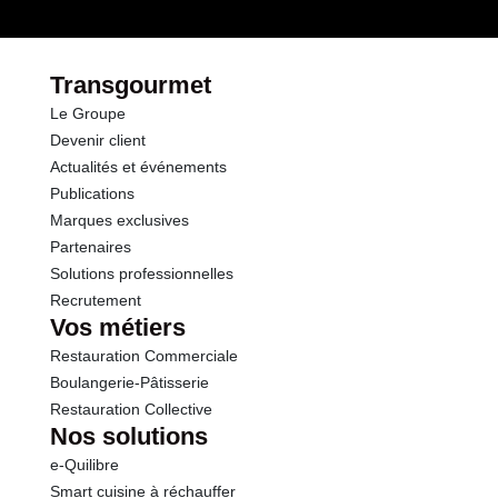
Glucides
11.5 g
dont Sucres
9.4 g
Transgourmet
Le Groupe
Fibres
3.1 g
Devenir client
Actualités et événements
Protéines
0.5 g
Publications
Marques exclusives
Sel
0.01 g
Partenaires
Solutions professionnelles
Recrutement
Vos métiers
Restauration Commerciale
Boulangerie-Pâtisserie
Restauration Collective
Nos solutions
e-Quilibre
Smart cuisine à réchauffer