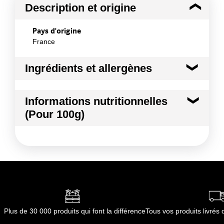
Description et origine
Pays d'origine
France
Ingrédients et allergènes
Ingrédients :
Informations nutritionnelles
Poire
(Pour 100g)
Conformément aux informations transmises
par le(s) fournisseur(s) de Transgourmet
Kilocalories
52 kcal
Opérations
Kilojoules
220 kj
Matières grasses
0.5 g
dont Acides gras saturés
0.01 g
Plus de 30 000 produits qui font la différence
Tous vos produits livré