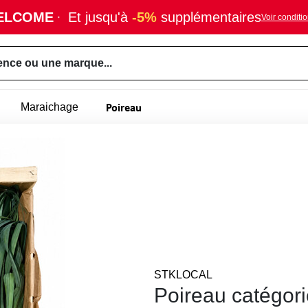
ELCOME
·
Et jusqu'à
-5%
supplémentaires
Voir conditi
ence ou une marque...
Poireau
Maraichage
STKLOCAL
Poireau catégor