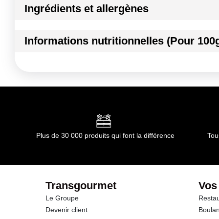
Ingrédients et allergènes
Ingrédients :
Informations nutritionnelles (Pour 100
POIREAU
Conformément aux informations transmises par le(s) f
Kilocalories
Kilojoules
Matières grasses
dont Acides gras saturés
Plus de 30 000 produits qui font la différence
Tou
Glucides
dont Sucres
Transgourmet
Vos
Le Groupe
Restau
Fibres
Devenir client
Boulan