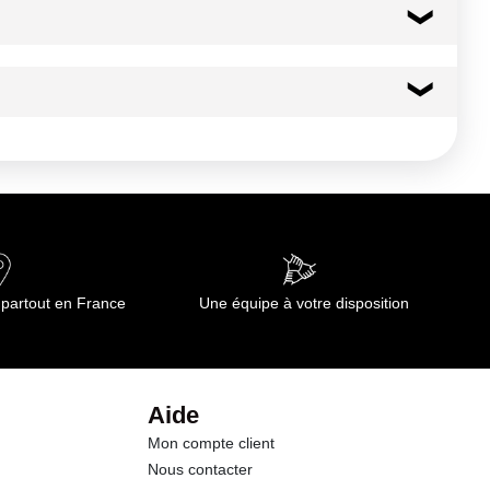
46 kcal
191 kj
0.2 g
0.02 g
 partout en France
Une équipe à votre disposition
10.7 g
10.1 g
Aide
Mon compte client
1.3 g
Nous contacter