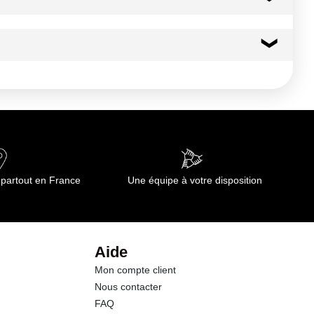
28 kcal
116 kj
0.2 g
0.05 g
 partout en France
Une équipe à votre disposition
4.9 g
3.1 g
Aide
Mon compte client
2.3 g
Nous contacter
FAQ