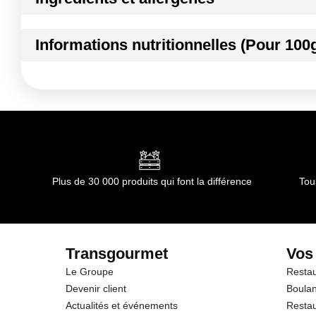
Ingrédients :
Informations nutritionnelles (Pour 100
POIREAU
Conformément aux informations transmises par le(s) f
Kilocalories
Kilojoules
Matières grasses
dont Acides gras saturés
Plus de 30 000 produits qui font la différence
Tou
Glucides
dont Sucres
Transgourmet
Vos
Le Groupe
Restau
Fibres
Devenir client
Boulan
Actualités et événements
Restau