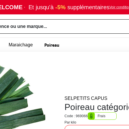
ELCOME
·
Et jusqu'à
-5%
supplémentaires
Voir conditi
ence ou une marque...
Poireau
Maraichage
SELPETITS CAPUS
Poireau catégor
Code : 969066
Frais
Par kilo