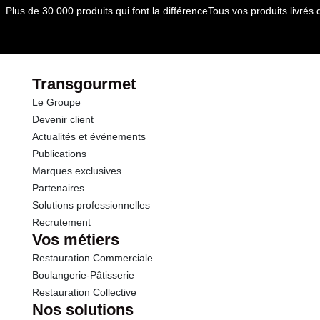
dont Acides gras saturés
0.01 g
Plus de 30 000 produits qui font la différence
Tous vos produits livré
Glucides
11.2 g
dont Sucres
11.2 g
Transgourmet
Le Groupe
Fibres
2.6 g
Devenir client
Actualités et événements
Protéines
0.5 g
Publications
Marques exclusives
Sel
0.13 g
Partenaires
Solutions professionnelles
Recrutement
Vos métiers
Restauration Commerciale
Boulangerie-Pâtisserie
Restauration Collective
Nos solutions