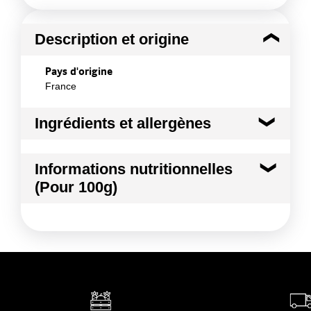
Description et origine
Pays d'origine
France
Ingrédients et allergènes
Ingrédients :
Informations nutritionnelles
Pomme Golden
(Pour 100g)
Conformément aux informations transmises
par le(s) fournisseur(s) de Transgourmet
Kilocalories
51 kcal
Opérations
Kilojoules
215 kj
Matières grasses
0.5 g