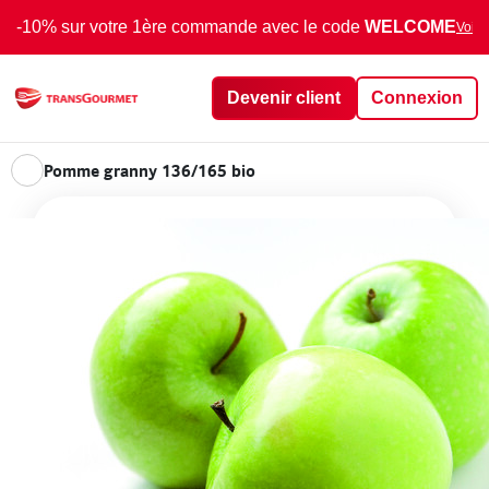
-10% sur votre 1ère commande avec le code
WELCOME
Voir 
Devenir client
Connexion
Pomme granny 136/165 bio