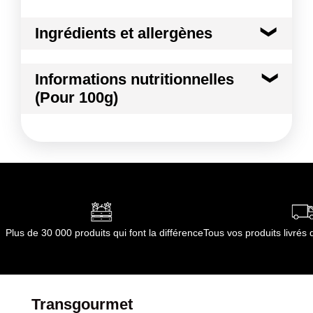
Ingrédients et allergènes
Ingrédients :
Informations nutritionnelles
Pomme
(Pour 100g)
Conformément aux informations transmises
par le(s) fournisseur(s) de Transgourmet
Kilocalories
52 kcal
Opérations
Kilojoules
218 kj
Matières grasses
0.5 g
dont Acides gras saturés
0.01 g
Plus de 30 000 produits qui font la différence
Tous vos produits livré
Glucides
11.4 g
dont Sucres
10.6 g
Transgourmet