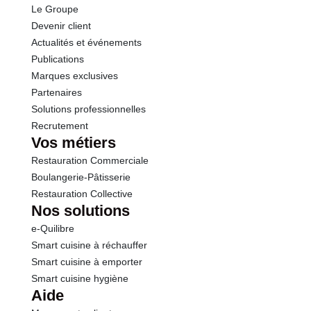
Le Groupe
Fibres
2.6 g
Devenir client
Actualités et événements
Protéines
0.5 g
Publications
Marques exclusives
Sel
0.01 g
Partenaires
Solutions professionnelles
Recrutement
Vos métiers
Restauration Commerciale
Boulangerie-Pâtisserie
Restauration Collective
Nos solutions
e-Quilibre
Smart cuisine à réchauffer
Smart cuisine à emporter
Smart cuisine hygiène
Aide