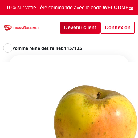
-10% sur votre 1ère commande avec le code
WELCOME
Voir 
Devenir client
Connexion
Pomme reine des reinet.115/135