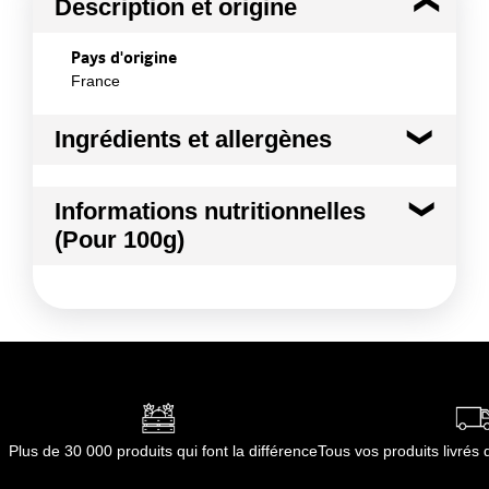
Description et origine
Pays d'origine
France
Ingrédients et allergènes
Ingrédients :
Informations nutritionnelles
Pomme
(Pour 100g)
Conformément aux informations transmises
par le(s) fournisseur(s) de Transgourmet
Kilocalories
58 kcal
Opérations
Kilojoules
241 kj
Matières grasses
0.5 g
dont Acides gras saturés
0.01 g
Plus de 30 000 produits qui font la différence
Tous vos produits livré