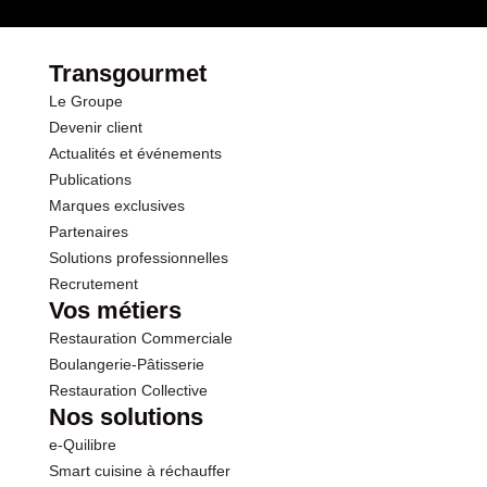
Glucides
12.8 g
dont Sucres
11.5 g
Transgourmet
Le Groupe
Fibres
1.4 g
Devenir client
Actualités et événements
Protéines
0.5 g
Publications
Marques exclusives
Sel
0.01 g
Partenaires
Solutions professionnelles
Recrutement
Vos métiers
Restauration Commerciale
Boulangerie-Pâtisserie
Restauration Collective
Nos solutions
e-Quilibre
Smart cuisine à réchauffer