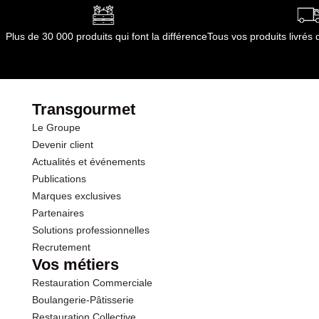
dont Acides gras saturés
0.01 g
Plus de 30 000 produits qui font la différence
Tous vos produits livré
Glucides
11.9 g
dont Sucres
11.1 g
Transgourmet
Le Groupe
Protéines
0.5 g
Devenir client
Actualités et événements
Sel
0.01 g
Publications
Marques exclusives
Sodium
5.00 g
Partenaires
Solutions professionnelles
Recrutement
Vos métiers
Restauration Commerciale
Boulangerie-Pâtisserie
Restauration Collective