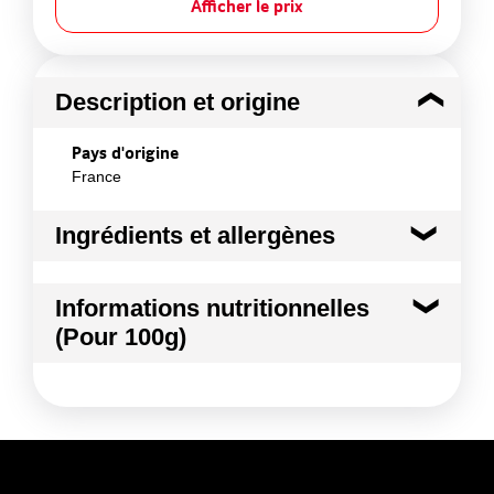
Afficher le prix
Description et origine
Pays d'origine
France
Ingrédients et allergènes
Ingrédients :
Informations nutritionnelles
POMME ROYAL GALA
(Pour 100g)
Conformément aux informations transmises
par le(s) fournisseur(s) de Transgourmet
Kilocalories
54 kcal
Opérations
Kilojoules
226 kj
Matières grasses
0.5 g