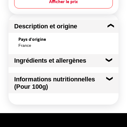
Afficher le prix
Description et origine
Pays d'origine
France
Ingrédients et allergènes
Ingrédients :
Informations nutritionnelles
Pomme
(Pour 100g)
Conformément aux informations transmises
par le(s) fournisseur(s) de Transgourmet
Kilocalories
54 kcal
Opérations
Kilojoules
226 kj
Matières grasses
0.5 g