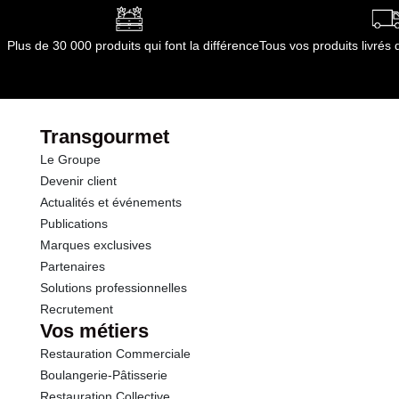
dont Acides gras saturés
0.01 g
Plus de 30 000 produits qui font la différence
Tous vos produits livré
Glucides
11.9 g
dont Sucres
11.1 g
Transgourmet
Le Groupe
Fibres
1.9 g
Devenir client
Actualités et événements
Protéines
0.5 g
Publications
Marques exclusives
Sel
0.01 g
Partenaires
Solutions professionnelles
Recrutement
Vos métiers
Restauration Commerciale
Boulangerie-Pâtisserie
Restauration Collective