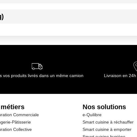
g)
ournisseur(s) de Transgourmet Opérations
s vos produits livrés dans un même camion
Livraison en 24h
 métiers
Nos solutions
ration Commerciale
e-Quilibre
gerie-Pâtisserie
Smart cuisine à réchauffer
ration Collective
Smart cuisine à emporter
Smart cuisine hygiène