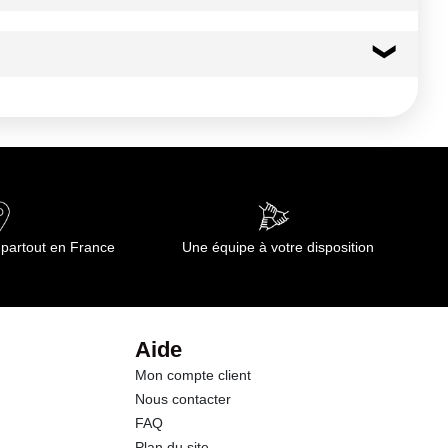
59 kcal
247 kj
0.2 g
0.00 g
 partout en France
Une équipe à votre disposition
14.0 g
10.0 g
Aide
Mon compte client
0.3 g
Nous contacter
FAQ
0.00 g
Plan du site