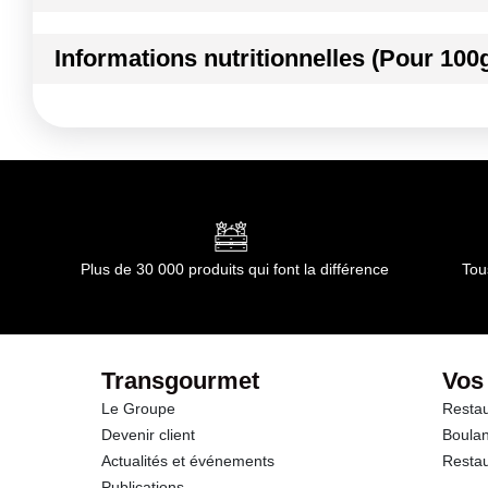
Ingrédients :
Informations nutritionnelles (Pour 100
POMME
Conformément aux informations transmises par le(s) f
Kilocalories
Kilojoules
Matières grasses
dont Acides gras saturés
Plus de 30 000 produits qui font la différence
Tou
Glucides
dont Sucres
Transgourmet
Vos
Le Groupe
Restau
Protéines
Devenir client
Boulan
Actualités et événements
Restau
Sel
Publications