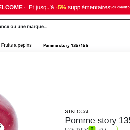
ELCOME
·
Et jusqu'à
-5%
supplémentaires
Voir conditi
ence ou une marque...
Pomme story 135/155
Fruits a pepins
STKLOCAL
Pomme story 135
Code : 121594
Frais