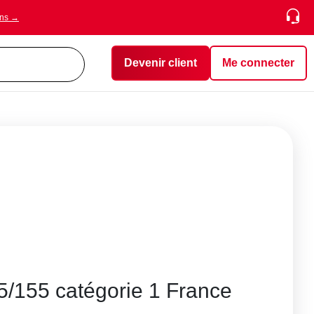
ons →
Devenir client
Me connecter
/155 catégorie 1 France