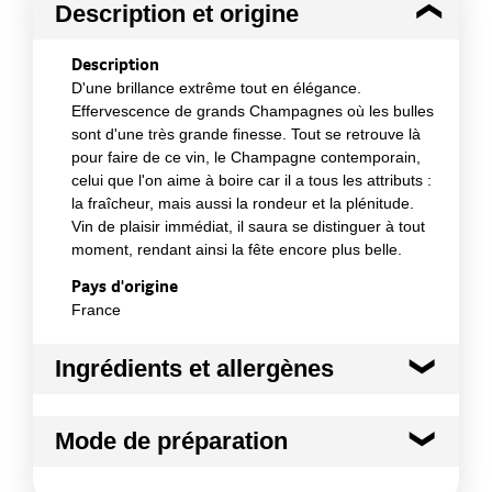
Description et origine
Description
D'une brillance extrême tout en élégance.
Effervescence de grands Champagnes où les bulles
sont d'une très grande finesse. Tout se retrouve là
pour faire de ce vin, le Champagne contemporain,
celui que l'on aime à boire car il a tous les attributs :
la fraîcheur, mais aussi la rondeur et la plénitude.
Vin de plaisir immédiat, il saura se distinguer à tout
moment, rendant ainsi la fête encore plus belle.
Pays d'origine
France
Ingrédients et allergènes
Ingrédients :
Mode de préparation
Pinot noir, pinot meunier, chardonnay
Allergènes :
Nomade et festif, il se consomme à la paille.