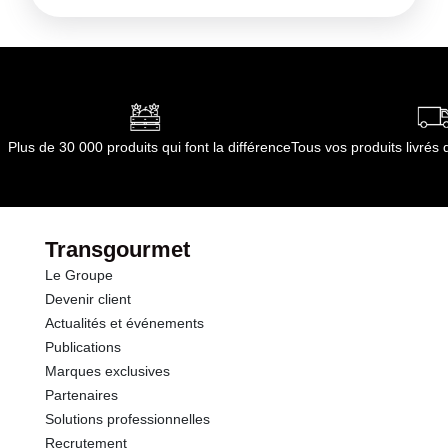
Anhydride sulfureux et sulfites
Mode de préparation :
Température de service :
Conformément aux informations transmises
entre 8 et 10 degrés.
par le(s) fournisseur(s) de Transgourmet
Opérations
Plus de 30 000 produits qui font la différence
Tous vos produits livré
Transgourmet
Le Groupe
Devenir client
Actualités et événements
Publications
Marques exclusives
Partenaires
Solutions professionnelles
Recrutement