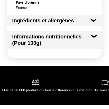
Pays d'origine
France
Ingrédients et allergènes
Ingrédients :
Informations nutritionnelles
POMME CRIPPS PINK
(Pour 100g)
Conformément aux informations transmises
par le(s) fournisseur(s) de Transgourmet
Kilocalories
58 kcal
Opérations
Kilojoules
241 kj
Matières grasses
0.5 g
dont Acides gras saturés
0.01 g
Plus de 30 000 produits qui font la différence
Tous vos produits livré
Glucides
12.8 g