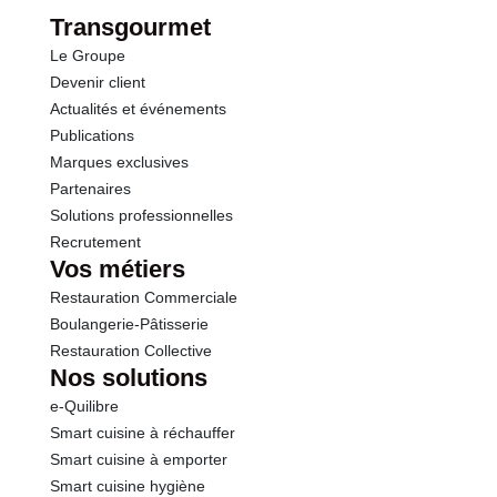
dont Sucres
12.3 g
Transgourmet
Le Groupe
Fibres
2.9 g
Devenir client
Actualités et événements
Protéines
0.5 g
Publications
Marques exclusives
Sel
0.01 g
Partenaires
Solutions professionnelles
Recrutement
Sodium
5.00 g
Vos métiers
Restauration Commerciale
Boulangerie-Pâtisserie
Restauration Collective
Nos solutions
e-Quilibre
Smart cuisine à réchauffer
Smart cuisine à emporter
Smart cuisine hygiène