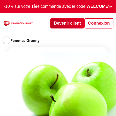
-10% sur votre 1ère commande avec le code
WELCOME
Voir 
Devenir client
Connexion
Pommes Granny