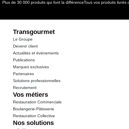
dont Acides gras saturés
0.02 g
Plus de 30 000 produits qui font la différence
Tous vos produits livré
Glucides
17.7 g
dont Sucres
0.8 g
Transgourmet
Le Groupe
Fibres
1.9 g
Devenir client
Actualités et événements
Protéines
2.0 g
Publications
Marques exclusives
Sel
0.02 g
Partenaires
Solutions professionnelles
Recrutement
Vos métiers
Restauration Commerciale
Boulangerie-Pâtisserie
Restauration Collective
Nos solutions