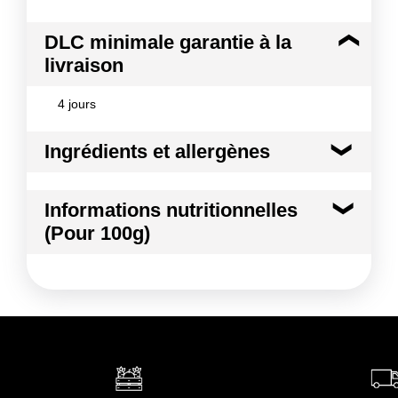
DLC minimale garantie à la
livraison
4 jours
Ingrédients et allergènes
Ingrédients :
Informations nutritionnelles
Pomme
(Pour 100g)
Conformément aux informations transmises
par le(s) fournisseur(s) de Transgourmet
Kilocalories
80 kcal
Opérations
Kilojoules
334 kj
Matières grasses
0.1 g