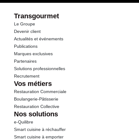
dont Sucres
0.8 g
Transgourmet
Le Groupe
Fibres
1.9 g
Devenir client
Actualités et événements
Protéines
2.0 g
Publications
Marques exclusives
Sel
0.02 g
Partenaires
Solutions professionnelles
Recrutement
Vos métiers
Restauration Commerciale
Boulangerie-Pâtisserie
Restauration Collective
Nos solutions
e-Quilibre
Smart cuisine à réchauffer
Smart cuisine à emporter