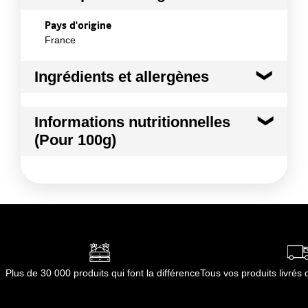
Pays d'origine
France
Ingrédients et allergènes
Ingrédients :
Informations nutritionnelles
Pomme royal gala
(Pour 100g)
Conformément aux informations transmises
par le(s) fournisseur(s) de Transgourmet
Kilocalories
80 kcal
Opérations
Kilojoules
333 kj
Matières grasses
0.1 g
dont Acides gras saturés
0.02 g
Plus de 30 000 produits qui font la différence
Tous vos produits livré
Glucides
17.7 g