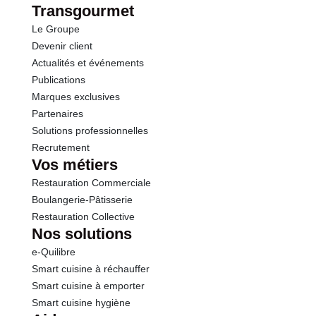
dont Sucres
0.8 g
Transgourmet
Le Groupe
Fibres
1.9 g
Devenir client
Actualités et événements
Protéines
2.0 g
Publications
Marques exclusives
Sel
0.02 g
Partenaires
Solutions professionnelles
Recrutement
Vos métiers
Restauration Commerciale
Boulangerie-Pâtisserie
Restauration Collective
Nos solutions
e-Quilibre
Smart cuisine à réchauffer
Smart cuisine à emporter
Smart cuisine hygiène