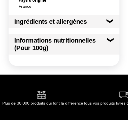
Pays d'origine
France
Ingrédients et allergènes
Ingrédients :
Informations nutritionnelles
POMME
(Pour 100g)
Conformément aux informations transmises
par le(s) fournisseur(s) de Transgourmet
Kilocalories
80 kcal
Opérations
Kilojoules
333 kj
Matières grasses
0.1 g
dont Acides gras saturés
0.02 g
Plus de 30 000 produits qui font la différence
Tous vos produits livré
Glucides
17.7 g