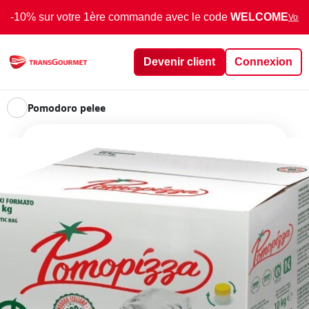
-10% sur votre 1ère commande avec le code
WELCOME
Voir 
Devenir client
Connexion
Pomodoro pelee