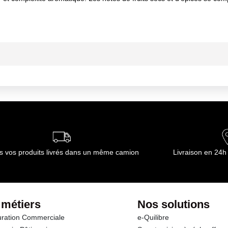
tre apprécié à tout moment. Il sera parfait pour accompagner les 
u frais.
s vos produits livrés dans un même camion
Livraison en 24h
 métiers
Nos solutions
ration Commerciale
e-Quilibre