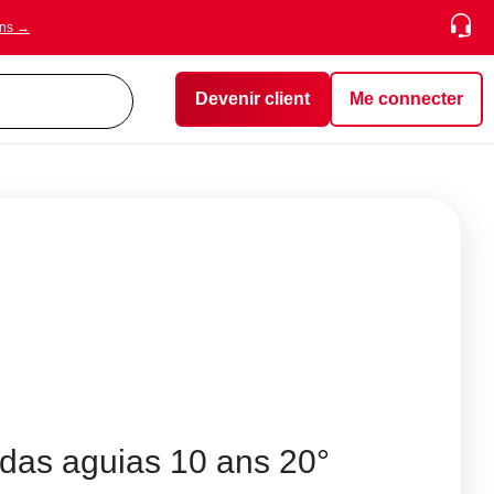
ons →
Devenir client
Me connecter
 das aguias 10 ans 20°