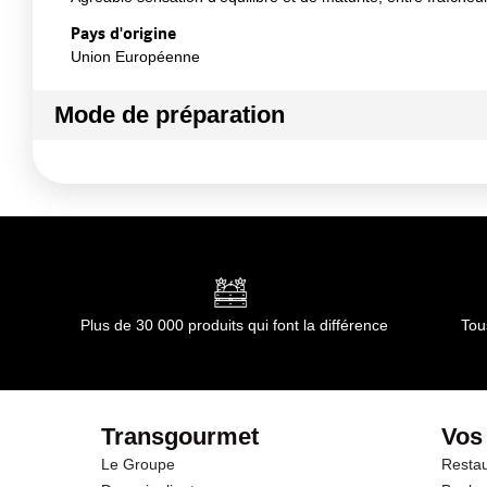
Pays d'origine
Union Européenne
Mode de préparation
C'est un vin de dégustation par excellence qui pourra ê
ou même après un bon repas comme un digestif.
Mode de préparation :
Température de service : chambré o
Plus de 30 000 produits qui font la différence
Tou
Transgourmet
Vos
Le Groupe
Restau