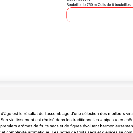
Bouteille de 750 ml
Colis de 6 bouteilles
âge est le résultat de l'assemblage d'une sélection des meilleurs vins, 
 Son vieillissement est réalisé dans les traditionnelles « pipas » en ch
emiers arômes de fruits secs et de figues évoluent harmonieusement v
r et complexité aromatique. Les notes de fruits secs et d'épices se com