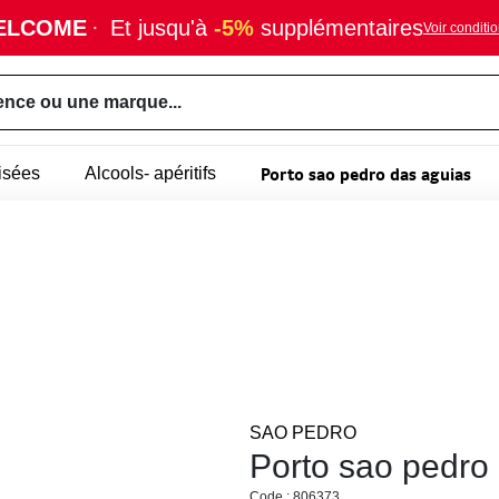
ELCOME
·
Et jusqu'à
-5%
supplémentaires
Voir conditi
ence ou une marque...
Porto sao pedro das aguias
isées
Alcools- apéritifs
SAO PEDRO
Porto sao pedro
Code : 806373