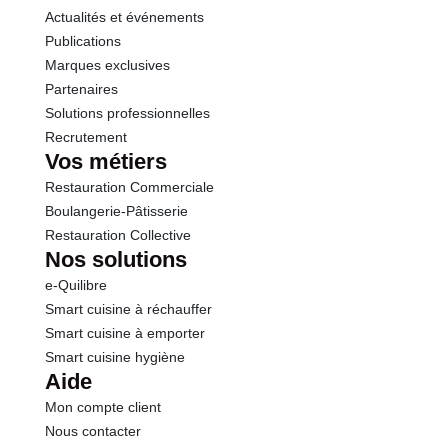
Actualités et événements
Sel
0.06 g
Publications
Marques exclusives
Potassium
168 mg
Partenaires
Solutions professionnelles
Calcium
33.4 mg
Recrutement
Vos métiers
Phosphore
25.9 mg
Restauration Commerciale
Boulangerie-Pâtisserie
Restauration Collective
Nos solutions
e-Quilibre
Smart cuisine à réchauffer
Smart cuisine à emporter
Smart cuisine hygiène
Aide
Mon compte client
Nous contacter