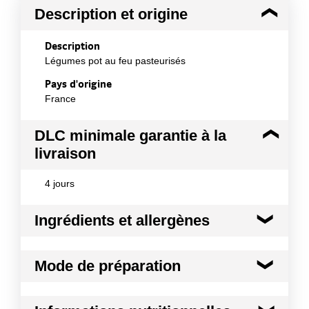
Description et origine
Description
Légumes pot au feu pasteurisés
Pays d'origine
France
DLC minimale garantie à la
livraison
4 jours
Ingrédients et allergènes
Ingrédients :
Mode de préparation
Carotte orange 35% - Poireau 35% - CELERI RAVE
15% - Navet 15%
Mode de préparation :
Prêt à l'emploi Enlever
Allergènes :