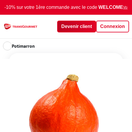
-10% sur votre 1ère commande avec le code
WELCOME
Voir 
Devenir client
Connexion
Potimarron