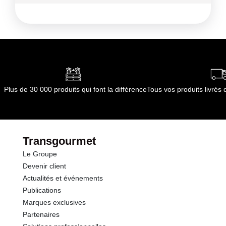
par le(s) fournisseur(s) de Transgourmet
Kilocalories
66 kcal
Opérations
Kilojoules
275 kj
Matières grasses
0.1 g
dont Acides gras saturés
0.03 g
Plus de 30 000 produits qui font la différence
Tous vos produits livré
Glucides
15.6 g
dont Sucres
15.0 g
Transgourmet
Le Groupe
Fibres
1.4 g
Devenir client
Actualités et événements
Protéines
0.6 g
Publications
Marques exclusives
Sel
0.01 g
Partenaires