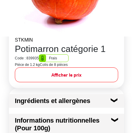
STKMIN
Potimarron catégorie 1
Code : 839935
Frais
Pièce de 1.2 kg
Colis de 8 pièces
Afficher le prix
Ingrédients et allergènes
Ingrédients :
Informations nutritionnelles
Potimarron
(Pour 100g)
Conformément aux informations transmises