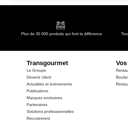
Kilojoules
Matières grasses
dont Acides gras saturés
Plus de 30 000 produits qui font la différence
Tou
Glucides
Protéines
Transgourmet
Vos
Le Groupe
Restau
Sel
Devenir client
Boulan
Actualités et événements
Restau
Publications
Marques exclusives
Partenaires
Solutions professionnelles
Recrutement