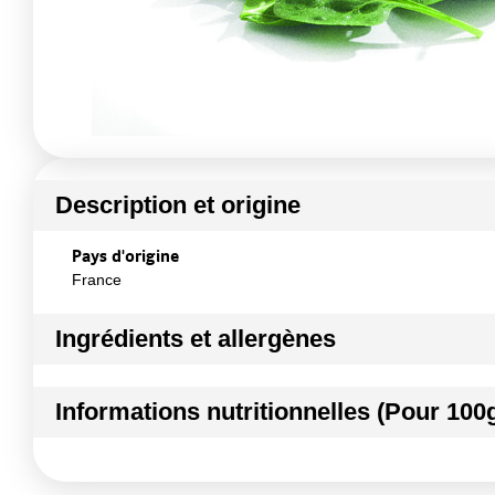
Description et origine
Pays d'origine
France
Ingrédients et allergènes
Ingrédients :
Informations nutritionnelles (Pour 100
POUSSE EPINARD
Conformément aux informations transmises par le(s) f
Kilocalories