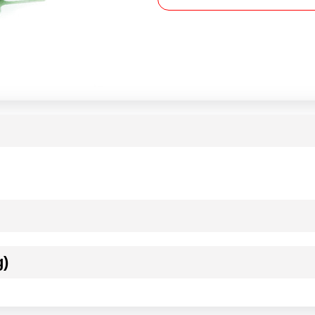
g)
ournisseur(s) de Transgourmet Opérations