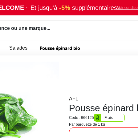
ELCOME
·
Et jusqu'à
-5%
supplémentaires
Voir conditi
ence ou une marque...
Pousse épinard bio
Salades
AFL
Pousse épinard 
Code : 966125
Frais
Par barquette de 1 kg