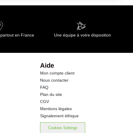
65 kj
0.4 g
0.10 g
 partout en France
Une équipe à votre disposition
0.9 g
2.1 g
Aide
Mon compte client
0.06 g
Nous contacter
FAQ
Plan du site
CGV
Mentions légales
Signalement éthique
Cookies Settings