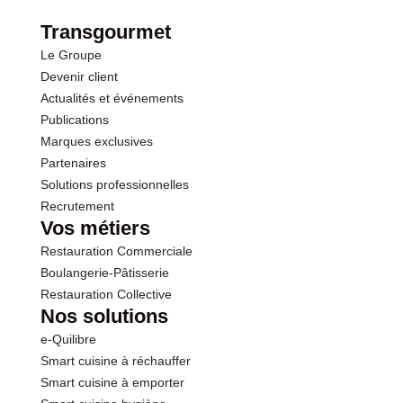
dont Sucres
0.0 g
Transgourmet
Le Groupe
Fibres
2.0 g
Devenir client
Actualités et événements
Protéines
2.0 g
Publications
Marques exclusives
Sel
0.05 g
Partenaires
Solutions professionnelles
Recrutement
Sodium
19.00 g
Vos métiers
Restauration Commerciale
Boulangerie-Pâtisserie
Restauration Collective
Nos solutions
e-Quilibre
Smart cuisine à réchauffer
Smart cuisine à emporter