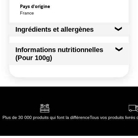
Pays d'origine
France
Ingrédients et allergènes
Ingrédients :
Informations nutritionnelles
POUSSE MOUTARDE ROUGE
(Pour 100g)
Conformément aux informations transmises
par le(s) fournisseur(s) de Transgourmet
Kilocalories
18 kcal
Opérations
Kilojoules
75 kj
Matières grasses
0.0 g
dont Acides gras saturés
0.00 g
Plus de 30 000 produits qui font la différence
Tous vos produits livré
Glucides
2.5 g