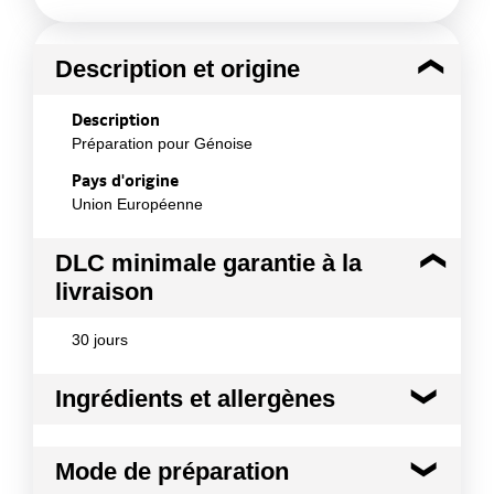
Description et origine
Description
Préparation pour Génoise
Pays d'origine
Union Européenne
DLC minimale garantie à la
livraison
30 jours
Ingrédients et allergènes
Ingrédients :
Mode de préparation
Sucre, amidon de blé, farine de blé, poudre(s) à