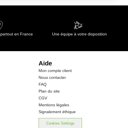
188 kj
0.3 g
0.04 g
 partout en France
Une équipe à votre disposition
9.9 g
9.9 g
Aide
Mon compte client
1.5 g
Nous contacter
FAQ
0.7 g
Plan du site
CGV
0.01 g
Mentions légales
Signalement éthique
Cookies Settings