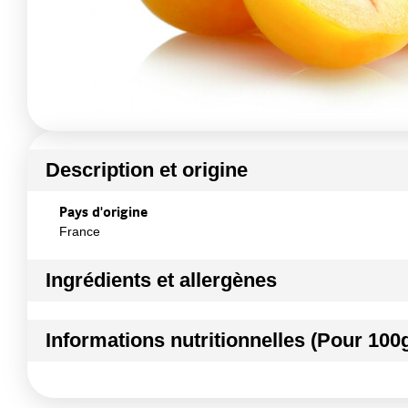
Description et origine
Pays d'origine
France
Ingrédients et allergènes
Ingrédients :
Informations nutritionnelles (Pour 100
PRUNE JAUNE
Conformément aux informations transmises par le(s) f
Kilocalories