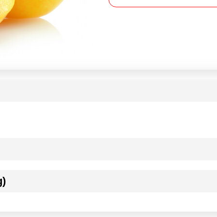
g)
ournisseur(s) de Transgourmet Opérations