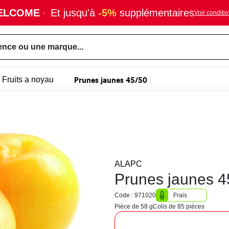
ELCOME
·
Et jusqu'à
-5%
supplémentaires
Voir conditi
ence ou une marque...
Prunes jaunes 45/50
Fruits a noyau
ALAPC
Prunes jaunes 4
Code : 971020
Frais
Pièce de 58 g
Colis de 85 pièces