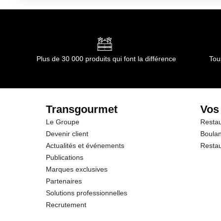
Kilojoules
Matières grasses
dont Acides gras saturés
Plus de 30 000 produits qui font la différence
Tou
Glucides
dont Sucres
Transgourmet
Vos
Le Groupe
Restau
Fibres
Devenir client
Boulan
Actualités et événements
Restau
Protéines
Publications
Marques exclusives
Sel
Partenaires
Solutions professionnelles
Recrutement