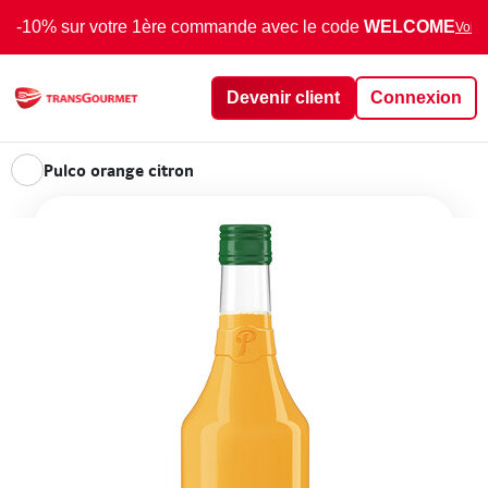
-10% sur votre 1ère commande avec le code
WELCOME
Voir 
Devenir client
Connexion
Pulco orange citron