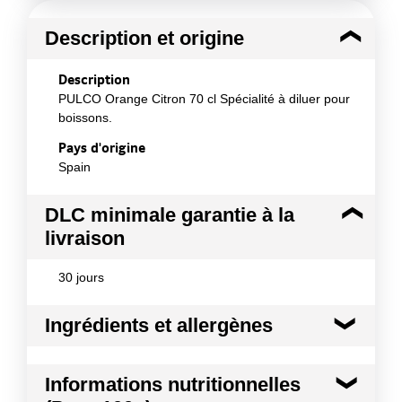
Description et origine
Description
PULCO Orange Citron 70 cl Spécialité à diluer pour
boissons.
Pays d'origine
Spain
DLC minimale garantie à la
livraison
30 jours
Ingrédients et allergènes
Ingrédients :
Informations nutritionnelles
Ingrédients : jus de fruits à base de concentrés 46%