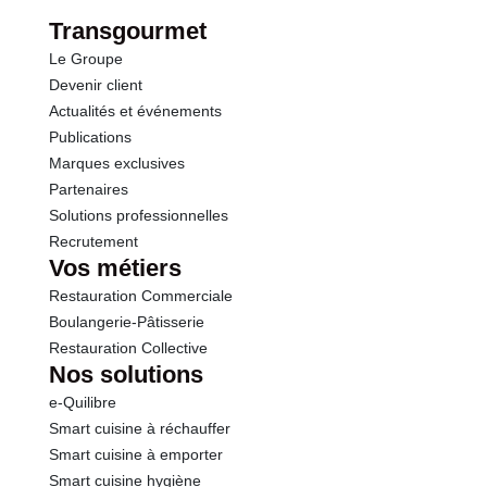
Fibres
0.0 g
Transgourmet
Le Groupe
Protéines
0.5 g
Devenir client
Actualités et événements
Sel
0.00 g
Publications
Marques exclusives
Sodium
0.00 g
Partenaires
Solutions professionnelles
Vitamine C
31 mg
Recrutement
Vos métiers
Restauration Commerciale
Boulangerie-Pâtisserie
Restauration Collective
Nos solutions
e-Quilibre
Smart cuisine à réchauffer
Smart cuisine à emporter
Smart cuisine hygiène