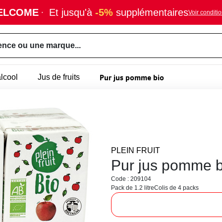
ELCOME
·
Et jusqu'à
-5%
supplémentaires
Voir conditi
ence ou une marque...
Pur jus pomme bio
lcool
Jus de fruits
PLEIN FRUIT
Pur jus pomme b
Code : 209104
Pack de 1.2 litre
Colis de 4 packs