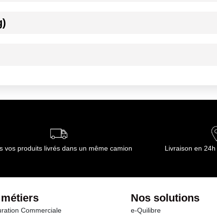
ournisseur(s) de Transgourmet Opérations
g)
ns un endroit frais et sec.
jours au réfrigérateur
ournisseur(s) de Transgourmet Opérations
s vos produits livrés dans un même camion
Livraison en 24h
 métiers
Nos solutions
ration Commerciale
e-Quilibre