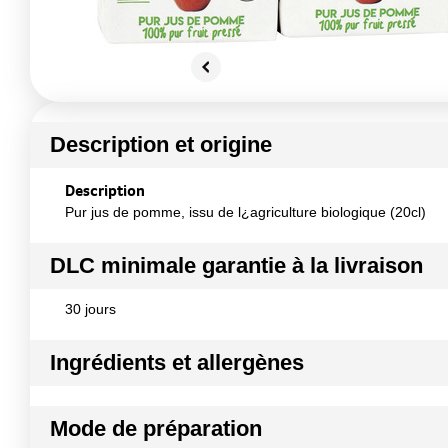
Description et origine
Description
Pur jus de pomme, issu de l¿agriculture biologique (20cl)
DLC minimale garantie à la livraison
30 jours
Ingrédients et allergènes
Ingrédients :
Mode de préparation
Jus de pomme*. *issu de l¿agriculture biologique.