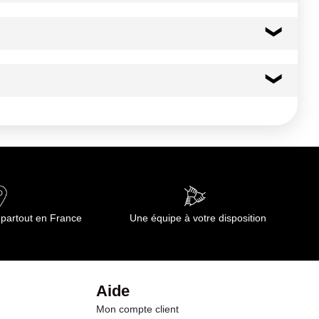
46 kcal
194 kj
0.0 g
0.00 g
11.5 g
 partout en France
Une équipe à votre disposition
10.5 g
0.1 g
Aide
Mon compte client
0.00 g