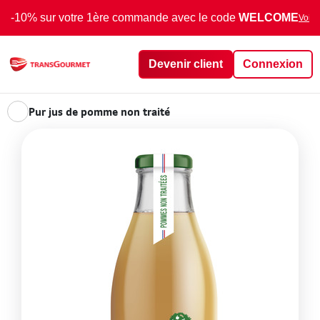
-10% sur votre 1ère commande avec le code
WELCOME
Voir 
Devenir client
Connexion
Pur jus de pomme non traité