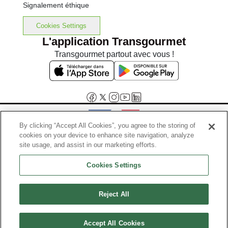
Signalement éthique
Cookies Settings
L'application Transgourmet
Transgourmet partout avec vous !
By clicking “Accept All Cookies”, you agree to the storing of
cookies on your device to enhance site navigation, analyze
Interdiction de vente de boissons alcooliques aux mineurs de
site usage, and assist in our marketing efforts.
moins de 18 ans
Cookies Settings
La preuve de majorité de l'acheteur est exigée au moment de la vente
en ligne.
Code de la santé publique, Aar.l.3342-1 et l.3353-3
Reject All
© Tous droits réservés
Accept All Cookies