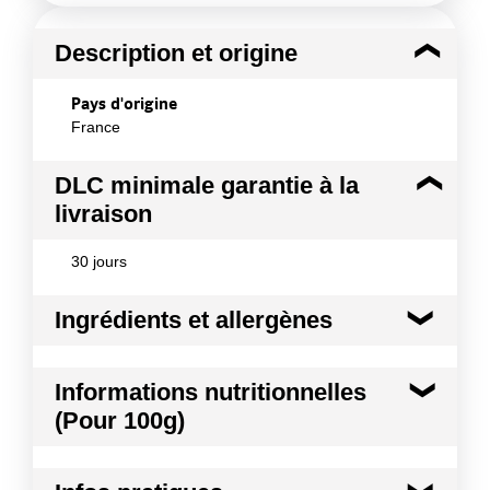
Description et origine
Pays d'origine
France
DLC minimale garantie à la
livraison
30 jours
Ingrédients et allergènes
Ingrédients :
Informations nutritionnelles
Jus de pomme
(Pour 100g)
Conformément aux informations transmises
par le(s) fournisseur(s) de Transgourmet
Kilocalories
50 kcal
Opérations