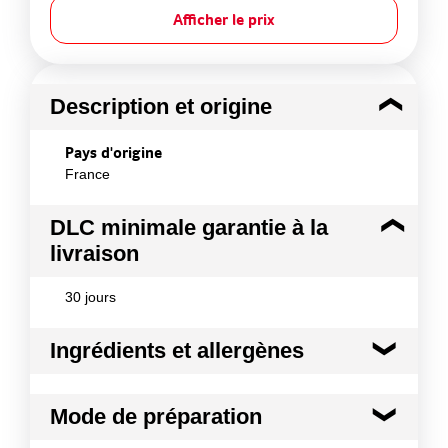
Afficher le prix
Description et origine
Pays d'origine
France
DLC minimale garantie à la
livraison
30 jours
Ingrédients et allergènes
Ingrédients :
Mode de préparation
Carottes jaunes, courgettes, navets