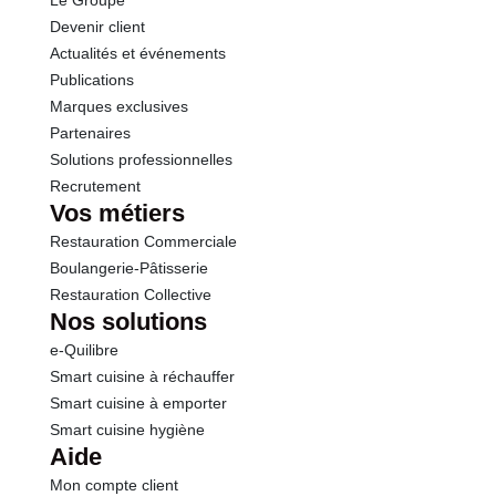
Le Groupe
Protéines
0.9 g
Devenir client
Actualités et événements
Sel
0.04 g
Publications
Marques exclusives
Partenaires
Solutions professionnelles
Recrutement
Vos métiers
Restauration Commerciale
Boulangerie-Pâtisserie
Restauration Collective
Nos solutions
e-Quilibre
Smart cuisine à réchauffer
Smart cuisine à emporter
Smart cuisine hygiène
Aide
Mon compte client