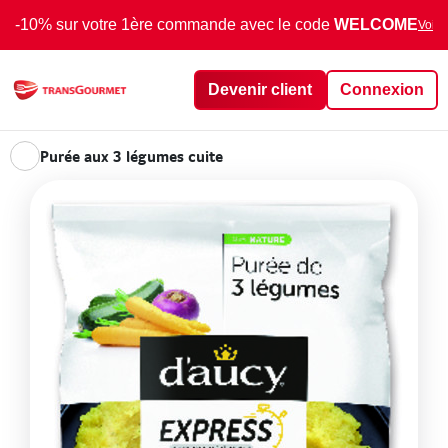
-10% sur votre 1ère commande avec le code
WELCOME
Voir 
Devenir client
Connexion
Purée aux 3 légumes cuite