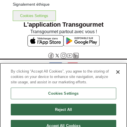
Signalement éthique
Cookies Settings
L'application Transgourmet
Transgourmet partout avec vous !
By clicking “Accept All Cookies”, you agree to the storing of
cookies on your device to enhance site navigation, analyze
Interdiction de vente de boissons alcooliques aux mineurs de
site usage, and assist in our marketing efforts.
moins de 18 ans
Cookies Settings
La preuve de majorité de l'acheteur est exigée au moment de la vente
en ligne.
Code de la santé publique, Aar.l.3342-1 et l.3353-3
Reject All
© Tous droits réservés
Accept All Cookies