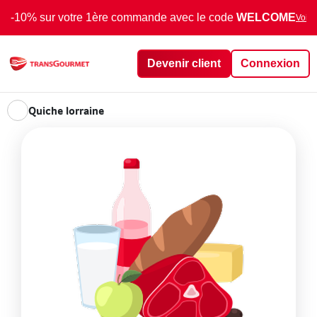
-10% sur votre 1ère commande avec le code
WELCOME
Voir 
Devenir client
Connexion
Quiche lorraine