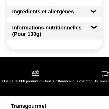
Ingrédients et allergènes
Ingrédients :
Informations nutritionnelles
RADIS ROSE
(Pour 100g)
Conformément aux informations transmises
par le(s) fournisseur(s) de Transgourmet
Kilocalories
17 kcal
Opérations
Kilojoules
72 kj
Matières grasses
0.1 g
dont Acides gras saturés
0.00 g
Plus de 30 000 produits qui font la différence
Tous vos produits livré
Glucides
3.4 g
dont Sucres
0.0 g
Transgourmet