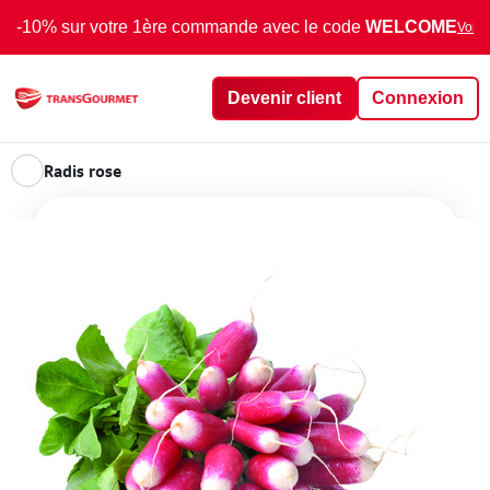
-10% sur votre 1ère commande avec le code
WELCOME
Voir 
Devenir client
Connexion
Radis rose