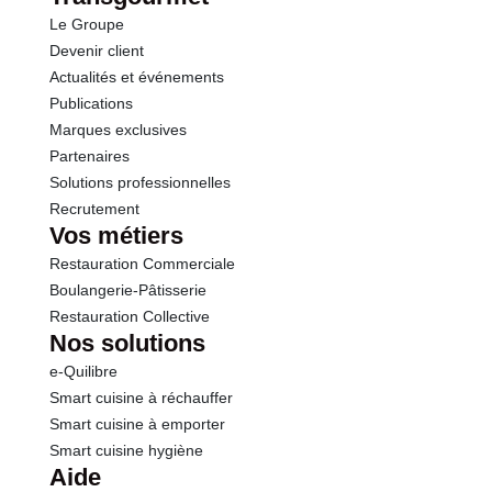
Le Groupe
Fibres
1.0 g
Devenir client
Actualités et événements
Protéines
0.8 g
Publications
Marques exclusives
Sel
0.01 g
Partenaires
Solutions professionnelles
Recrutement
Vos métiers
Restauration Commerciale
Boulangerie-Pâtisserie
Restauration Collective
Nos solutions
e-Quilibre
Smart cuisine à réchauffer
Smart cuisine à emporter
Smart cuisine hygiène
Aide