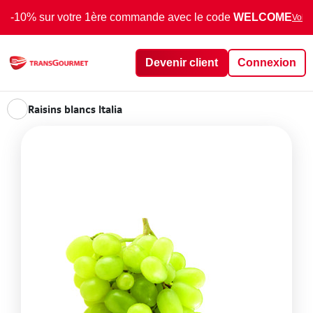
-10% sur votre 1ère commande avec le code
WELCOME
Voir 
Devenir client
Connexion
Raisins blancs Italia