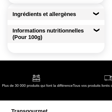
Ingrédients et allergènes
Ingrédients :
Informations nutritionnelles
Raisin blanc
(Pour 100g)
Conformément aux informations transmises
par le(s) fournisseur(s) de Transgourmet
Kilocalories
74 kcal
Opérations
Kilojoules
310 kj
Matières grasses
0.5 g
dont Acides gras saturés
0.01 g
Plus de 30 000 produits qui font la différence
Tous vos produits livré
Glucides
16.6 g
dont Sucres
15.5 g
Transgourmet