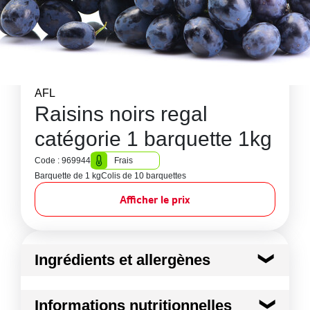
AFL
Raisins noirs regal
catégorie 1 barquette 1kg
Code : 969944
Frais
Barquette de 1 kg
Colis de 10 barquettes
Afficher le prix
Ingrédients et allergènes
Ingrédients :
Informations nutritionnelles
RAISIN NOIR