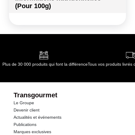
(Pour 100g)
Conformément aux informations transmises
par le(s) fournisseur(s) de Transgourmet
Kilocalories
69 kcal
Opérations
Kilojoules
287 kj
Matières grasses
0.4 g
dont Acides gras saturés
0.13 g
Plus de 30 000 produits qui font la différence
Tous vos produits livré
Glucides
15.6 g
dont Sucres
15.0 g
Transgourmet
Le Groupe
Fibres
1.4 g
Devenir client
Actualités et événements
Protéines
0.6 g
Publications
Marques exclusives