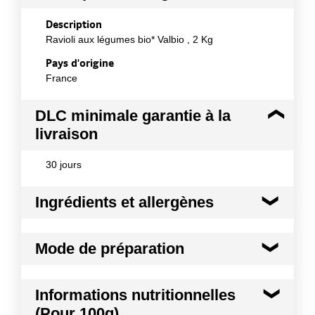
Description
Ravioli aux légumes bio* Valbio , 2 Kg
Pays d'origine
France
DLC minimale garantie à la
livraison
30 jours
Ingrédients et allergènes
Ingrédients :
Mode de préparation
Purée et cube de tomate*(64%), ravioli aux
légumes*(20%) [PÂTE* : semoule de BLÉ*, eau ;
FARCE* : purée de légumes* (14%)(eau, oignon*,
Les ravioli aux légumes constituent un repas
Informations nutritionnelles
carotte*, aubergine*, concentré de tomates*,
complet alliant qualité gustative et
poivron*, huile de tournesol*, sel, riz*, persil*,
(Pour 100g)
nutritionnelle. Vous apprécierez ces ravioli