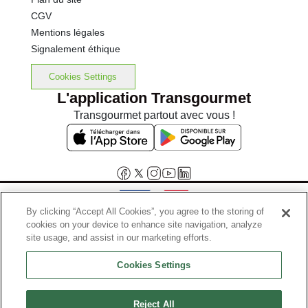
CGV
Mentions légales
Signalement éthique
Cookies Settings
L'application Transgourmet
Transgourmet partout avec vous !
By clicking “Accept All Cookies”, you agree to the storing of
cookies on your device to enhance site navigation, analyze
Interdiction de vente de boissons alcooliques aux mineurs de
site usage, and assist in our marketing efforts.
moins de 18 ans
Cookies Settings
La preuve de majorité de l'acheteur est exigée au moment de la vente
en ligne.
Code de la santé publique, Aar.l.3342-1 et l.3353-3
Reject All