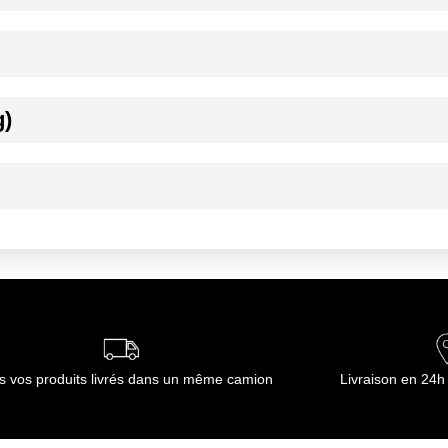
ournisseur(s) de Transgourmet Opérations
 recettes
g)
ur les préparations alimentaires. Ingrédient à incorporer en faible con
température ambiante. Protéger de l'air et de la lumière
température ambiante. Protéger de l'air et de la lumière
DLC
ournisseur(s) de Transgourmet Opérations
s vos produits livrés dans un même camion
Livraison en 24h