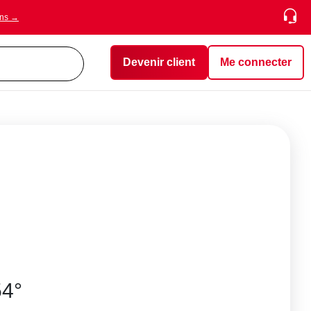
ons →
Devenir client
Me connecter
54°