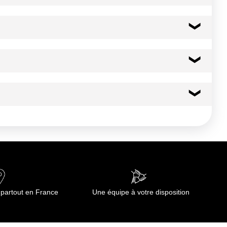
centration sur vos recettes
0.0 g
0.00 g
0.0 g
0.0 g
0.0 g
 partout en France
Une équipe à votre disposition
0.00 g