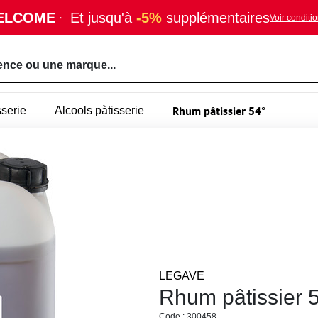
ELCOME
·
Et jusqu'à
-5%
supplémentaires
Voir conditi
ence ou une marque...
Rhum pâtissier 54°
sserie
Alcools pàtisserie
LEGAVE
Rhum pâtissier 
Code : 300458